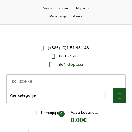
Domov
Kontakt
Moj račun
Registracija
Prijava
(+386) (0)1 51 981 48
080 24 46
info@
diopta.si
Vaša košarica:
Primerjaj
(0)
0
0.00€