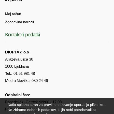
Moj račun
Zgodovina naročil
Kontaktni podatki
DIOPTA d.o.o
Aljaževa ulica 30
1000 Ljubljana
Tel.:
01 51 981 48
Modra številka; 080 24 46
Odpiralni čas:
Ponedeljek- Četrtek :09:00 - 17:00
Naša spletna stran za pravilno delovanje uporablja piškotke.
Petek: 09:00 - 16:00
Ne zbiramo nobenih podatkov, ki jih nebi potrebovali za