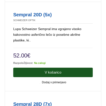
Sempral 20D (5x)
SCHWEIZER OPTIK
Lupa Schweizer Sempral ima vgrajeno visoko
kakovostno asferično lečo iz posebne akrilne
plastike, ki..
52.00€
Razpoložljivost
Na zalogi
V košarico
Dodaj v primerjavo
Sempral 28D (7x)