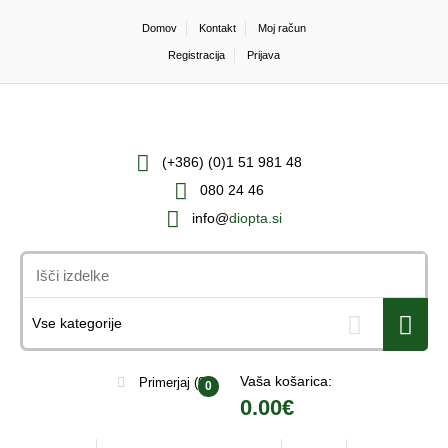
Domov
Kontakt
Moj račun
Registracija
Prijava
(+386) (0)1 51 981 48
080 24 46
info@
diopta.si
Vaša košarica:
Primerjaj
(0)
0
0.00€