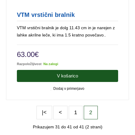
VTM vrstični bralnik
VTM vrstični bralnik je dolg 11.43 cm in je narejen z
lahke akrilne leče, ki ima 1.5 kratno povečavo..
63.00€
Razpoložljivost
Na zalogi
V košarico
Dodaj v primerjavo
|<
<
1
2
Prikazujem 31 do 41 od 41 (2 strani)